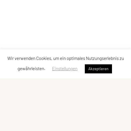
Wir verwenden Cookies, um ein optimales Nutzungserlebnis zu
gewährleisten.
Einstellungen
Akzeptieren
SPORTUNION Taekwondo SONBAE Korneuburg
Union Vereinsnummer 990, ZVR-Zahl 441464794