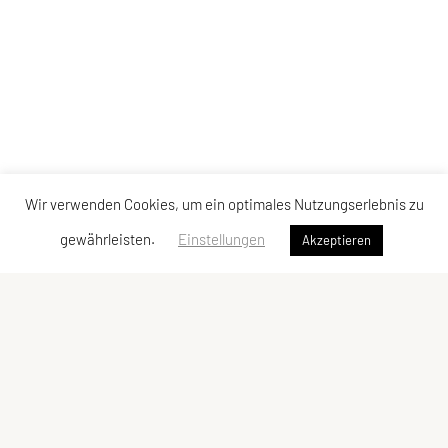
Maßnahmen getroffen.
4) Werden einzelne Punkte dieser Vereinbarung angefochten,
so bleibt der Rest hiervon unberührt.
5) Gerichtsstand ist Korneuburg.
6) Zusatzvereinbarung (nur gültig mit schriftlicher
Bestätigung des Vereins
Wir verwenden Cookies, um ein optimales Nutzungserlebnis zu
gewährleisten.
Einstellungen
Akzeptieren
SPORTUNION Taekwondo SONBAE Korneuburg
Union Vereinsnummer 990, ZVR-Zahl 441464794