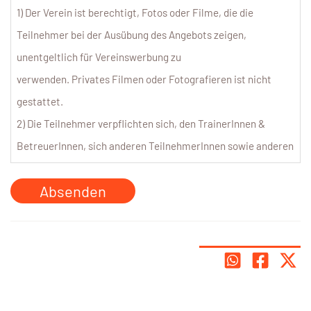
1) Der Verein ist berechtigt, Fotos oder Filme, die die
Teilnehmer bei der Ausübung des Angebots zeigen,
unentgeltlich für Vereinswerbung zu
verwenden. Privates Filmen oder Fotografieren ist nicht
gestattet.
2) Die Teilnehmer verpflichten sich, den TrainerInnen &
BetreuerInnen, sich anderen TeilnehmerInnen sowie anderen
Anwesenden gegenüber
korrekt, sportlich und diszipliniert zu verhalten. Grob
ungebührliches, unsittliches und insbesondere
vereinsschädigendes Verhalten berechtigt
den Verein zum sofortigen Ausschluss vom weiteren
Veranstaltungsverlauf, wobei in diesem Fall die einbezahlte
Kursgebühr nicht rückerstattet